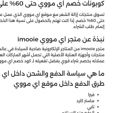
كوبونات خصم اي مووي حتى 60% على أجهزة إزالة الشعر
تسوق منتجات إزالة الشعر مع موقع اي مووي الذي عمل على
حتى 60% خصم، إذا كنت تهتم بالحصول على نسبة هذا ا
إتمام طلب الشراء.
نبذة عن متجر اي مووي imooie
متجر imooie من المتاجر الإلكترونية صاحبة السيادة ف
منتجات وأجهزة العناية الأصلية التي تحمل أشهر الماركات ال
عملائه بخصم شراء قوي بفضل تفعيله لـ كود خصم اي موو
ما هي سياسة الدفع والشحن داخل اي
طرق الدفع داخل موقع اي مووي
فيزا
ماستر كارد
تابي
الدفع عند الاستلام