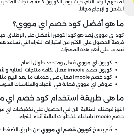
لمنحهم الرضا التام، حيث يوفر الكوبون كافة منتجات المتجر ب
الشحن والإرجاع مجاناً.
ما هو أفضل كود خصم اي مووي؟
كود اي مووي يُعد هو كود التوفير الأفضل على الإطلاق، ح
فرصة الحصول على الكثير من امتيازات الشراء التي تساعدهم عل
نتعرف على أهم هذه المميزات.
كوبون اي مووي فعال ومتجدد طوال العام.
كوبون خصم imooie فعال لكافة منتجات العناية والأجهزة التي يوفرها المتجر.
كود خصم imooie فعال على خدمات ما بعد البيع مثل الشحن والإرجاع.
عروض اي مووي فعالة في الأعياد والمناسبات الموسم
ما هي طريقة استخدام كود خصم اي م
انتهز فرصتك المثالية الآن في الحصول على تخفيضات اي مو
خصم imooie باتباعك للخطوات التالية أثناء الشراء.
قُم بنسخ
كوبون خصم اي مووي
عن طريق الضغط على