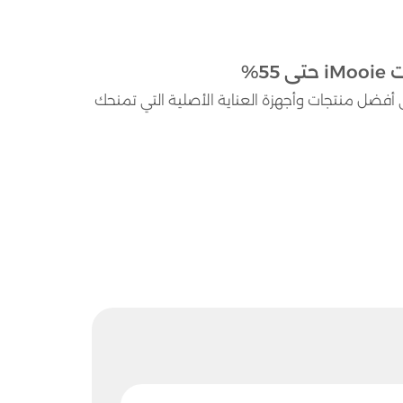
 اي مووي الفعال حتى 55% خصم على أفضل منتجات وأجهزة العناية الأصلية التي تمنحك