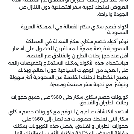
العروض تمنحك تجربة سفر اقتصادية دون التنازل عن
الجودة والراحة.
أكواد خصم سكاي سكنر الفعالة في المملكة العربية
السعودية
توفر
أكواد خصم سكاي سكنر
الفعالة في المملكة
السعودية فرصة مميزة للمسافرين للحصول على أسعار
أقل عند حجز رحلات الطيران والفنادق عبر المنصة،
فباستخدام هذه الأكواد يمكنك الاستمتاع بتخفيضات رائعة
على العديد من الوجهات السياحية حول العالم، وبذلك
يصبح التخطيط لرحلتك القادمة من السعودية أكثر سهولة
وتوفيرًا مع تجربة سفر ممتعة ومميزة.
كوبونات خصم سكاي سكنر حتى 60% على جميع حجوزات
رحلات الطيران والفنادق
استعد لاكتشاف عالم من التوفير مع كوبونات خصم سكاي
سكنر التي تمنحك خصومات قد تصل إلى 60% على
حجوزات الطيران والفنادق، بفضل هذه الكوبونات يمكنك
مقارنة العروض المختلفة واختيار الأنسب لميزانيتك، إنها