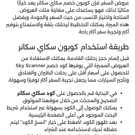
عروض السفر، فإن
كوبون خصم سكاي سكانر
يعد خيارًا
مثاليًا لذلك، فهو يساعدك على مقارنة مئات العروض
المتاحة واختيار الأنسب من حيث السعر والجودة، وبفضل
هذه الميزة، يمكنك التخطيط لرحلتك بثقة والاستمتاع بتوفير
أكبر وتجربة سفر أكثر راحة.
طريقة استخدام كوبون سكاي سكانر
قبل إتمام حجز رحلتك القادمة، يمكنك الاستفادة من
العروض المميزة التي يوفرها
كود خصم Sky Scanner
للحصول على أسعار أقل على رحلات الطيران والفنادق
وتأجير السيارات، مما يجعل تجربة السفر أكثر توفيرًا وسهولة.
في البداية قم بالحصول على
كود سكاي سكانر
الصحيح والمحدّث من خلال موقعنا الموثوق.
يمكنك الوصول إلى الكود بسهولة عبر استخدام شريط
البحث الموجود في أعلى الصفحة الرئيسية.
بعد ظهور الكود، اضغط على خيار “انسخ الكود” ليتم
حفظه لديك لاستخدامه عند الشراء.