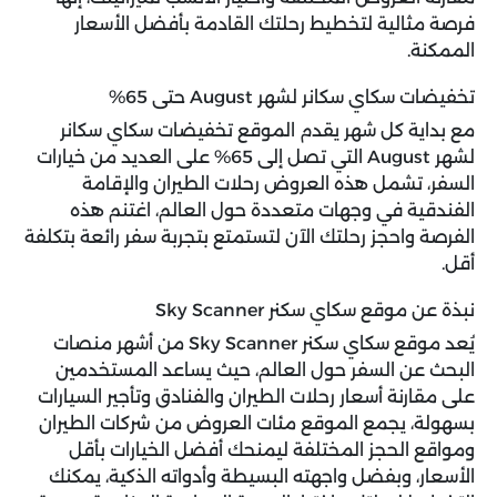
فرصة مثالية لتخطيط رحلتك القادمة بأفضل الأسعار
الممكنة.
تخفيضات سكاي سكانر لشهر August حتى 65%
مع بداية كل شهر يقدم الموقع
تخفيضات سكاي سكانر
لشهر August التي تصل إلى 65% على العديد من خيارات
السفر، تشمل هذه العروض رحلات الطيران والإقامة
الفندقية في وجهات متعددة حول العالم، اغتنم هذه
الفرصة واحجز رحلتك الآن لتستمتع بتجربة سفر رائعة بتكلفة
أقل.
نبذة عن موقع سكاي سكنر Sky Scanner
يُعد موقع سكاي سكنر Sky Scanner من أشهر منصات
البحث عن السفر حول العالم، حيث يساعد المستخدمين
على مقارنة أسعار رحلات الطيران والفنادق وتأجير السيارات
بسهولة، يجمع الموقع مئات العروض من شركات الطيران
ومواقع الحجز المختلفة ليمنحك أفضل الخيارات بأقل
الأسعار، وبفضل واجهته البسيطة وأدواته الذكية، يمكنك