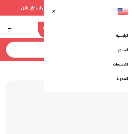
أقوى عروض فارفيتش حتى 70% الآن!
تسوق الآن
الرئيسية
بحث
المتاجر
التصنيفات
الرئيسية
المتاجر
سكاي سكانر - Sky Scanner
المدونة