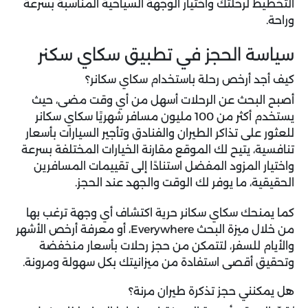
التخطيط لرحلتك واختيار الوجهة السياحية المناسبة بسرعة
وراحة.
سياسة الحجز في تطبيق سكاي سكنر
كيف أجد أرخص رحلة باستخدام سكاي سكانر؟
أصبح البحث عن الرحلات أسهل من أي وقت مضى، حيث
يستخدم أكثر من 100 مليون مسافر شهريًا سكاي سكانر
للعثور على تذاكر الطيران والفنادق وتأجير السيارات بأسعار
تنافسية، يتيح لك الموقع مقارنة الخيارات المختلفة بسرعة
واختيار المزود المفضل استنادًا إلى تقييمات المسافرين
الحقيقية، ما يوفر لك الوقت والجهد عند الحجز.
كما يمنحك سكاي سكانر حرية اكتشاف أي وجهة ترغب بها
من خلال ميزة البحث Everywhere، أو معرفة أرخص الأشهر
والأيام للسفر، لتتمكن من حجز رحلات بأسعار منخفضة
وتحقيق أقصى استفادة من ميزانيتك بكل سهولة ومرونة.
هل يمكنني حجز تذكرة طيران مرنة؟